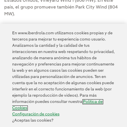
Estados Unidos, Vineyard Wind 1 (806 MW). En este
país, el grupo promueve también Park City Wind (804
MW).
En Europa, Iberdrola cuenta con dos importantes
En www.iberdrola.com utilizamos cookies propias y de
proyectos eólicos marinos en desarrollo:
Baltic Eagle
terceros para mejorar tu experiencia como usuario.
(476 MW), en Alemania – que formará parte del mayor
Analizamos la cantidad y la calidad de tus
hub eólico marino del mar Báltico, con 1.100 MW - y
interacciones en nuestra web respetando tu privacidad,
Saint-Brieuc
(500 MW) en la Bretaña francesa.
analizando de manera anónima tus hábitos de
navegación y preferencias para mejorar continuamente
la web y en algunos casos las cookies pueden ser
utilizadas para personalización de anuncios. Ten en
cuenta que la no aceptación de algunas cookies puede
interferir en el correcto funcionamiento de la web (por
ejemplo la reproducción de videos). Para más
Contacta
Clientes
Política de Privacidad
Información legal
información puedes consultar nuestra
Política de
Transparencia en el uso de la IA
Política de cookies
Cookies
Configuración de cookies
Accesibilidad
Canal de denuncias
Configuración de cookies
¿Aceptas las cookies?