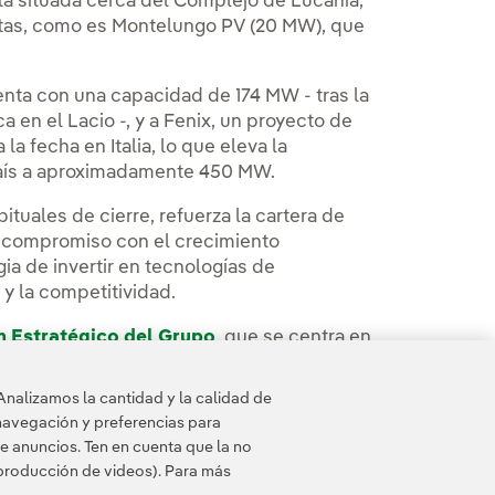
stá situada cerca del Complejo de Lucania,
ntas, como es Montelungo PV (20 MW), que
enta con una capacidad de 174 MW - tras la
a en el Lacio -, y a Fenix, un proyecto de
la fecha en Italia, lo que eleva la
país a aproximadamente 450 MW.
ituales de cierre, refuerza la cartera de
me compromiso con el crecimiento
ia de invertir en tecnologías de
y la competitividad.
n Estratégico del Grupo
, que se centra en
 en países con una sólida calificación
es y atractivos.
Analizamos la cantidad y la calidad de
navegación y preferencias para
e anuncios. Ten en cuenta que la no
eproducción de videos). Para más