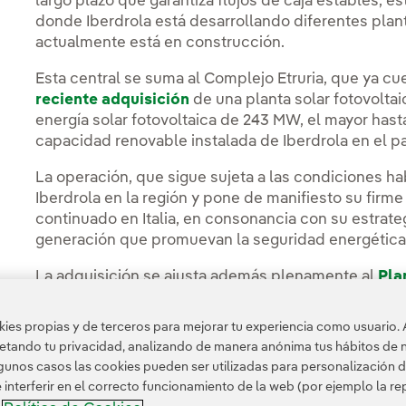
largo plazo que garantiza flujos de caja estables, e
donde Iberdrola está desarrollando diferentes pla
actualmente está en construcción.
Esta central se suma al Complejo Etruria, que ya cu
reciente adquisición
de una planta solar fotovoltaic
energía solar fotovoltaica de 243 MW, el mayor hasta 
capacidad renovable instalada de Iberdrola en el 
La operación, que sigue sujeta a las condiciones hab
Iberdrola en la región y pone de manifiesto su fir
continuado en Italia, en consonancia con su estrateg
generación que promuevan la seguridad energética 
La adquisición se ajusta además plenamente al
Pla
proyectos de generación con contratos a largo plazo
crediticia y marcos regulatorios estables, predecibl
es propias y de terceros para mejorar tu experiencia como usuario. 
petando tu privacidad, analizando de manera anónima tus hábitos de 
unos casos las cookies pueden ser utilizadas para personalización d
nterferir en el correcto funcionamiento de la web (por ejemplo la r