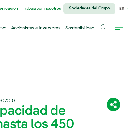
Sociedades del Grupo
unicación
Trabaja con nosotros
IDI
ES
tivo
Accionistas e Inversores
Sostenibilidad
Buscar
+02:00
apacidad de
Comparti
hasta los 450