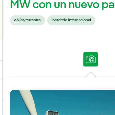
MW con un nuevo pa
eólica terrestre
Iberdrola Internacional
ternar el submenú para Nuestras voces
ternar el submenú para Multimedia
ternar el submenú para Redes sociales