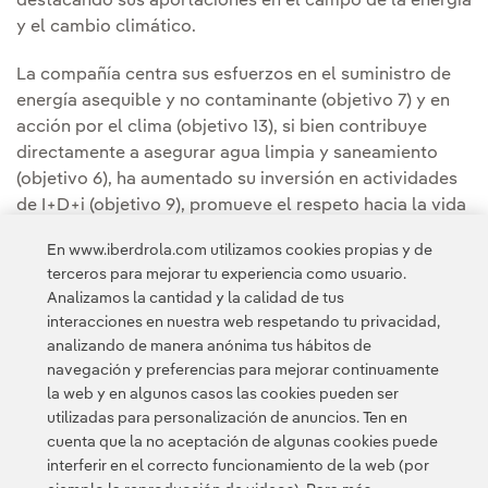
destacando sus aportaciones en el campo de la energía
y el cambio climático.
La compañía centra sus esfuerzos en el suministro de
energía asequible y no contaminante (objetivo 7) y en
acción por el clima (objetivo 13), si bien contribuye
directamente a asegurar agua limpia y saneamiento
(objetivo 6), ha aumentado su inversión en actividades
de I+D+i (objetivo 9), promueve el respeto hacia la vida
de los ecosistemas terrestres (objetivo 15) y trabaja por
En www.iberdrola.com utilizamos cookies propias y de
establecer alianzas para lograr los objetivos (objetivo
terceros para mejorar tu experiencia como usuario.
17).
Analizamos la cantidad y la calidad de tus
interacciones en nuestra web respetando tu privacidad,
analizando de manera anónima tus hábitos de
navegación y preferencias para mejorar continuamente
la web y en algunos casos las cookies pueden ser
utilizadas para personalización de anuncios. Ten en
cuenta que la no aceptación de algunas cookies puede
Contacta
Clientes
Política de Privacidad
Información legal
interferir en el correcto funcionamiento de la web (por
Transparencia en el uso de la IA
Política de cookies