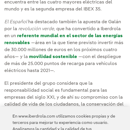
encuentra entre las cuatro mayores eléctricas del
mundo y es la segunda empresa del IBEX 35.
El Español
ha destacado también la apuesta de Galán
por la
revolución verde,
que ha convertido a Iberdrola
en un
referente mundial en el sector de las energías
renovables
—área en la que tiene previsto invertir más
de 30.000 millones de euros en los próximos cuatro
años— y la
movilidad sostenible
—con el despliegue
de más de 25.000 puntos de recarga para vehículos
eléctricos hasta 2021—.
El presidente del grupo considera que la
responsabilidad social es fundamental para las
empresas del siglo XXI, y de ahí su compromiso con la
calidad de vida de los ciudadanos, la conservación del
medio ambiente y los jóvenes y la igualdad, lo que ha
En www.iberdrola.com utilizamos cookies propias y de
llevado a Iberdrola a posicionarse como el
principal
terceros para mejorar tu experiencia como usuario.
impulsor de la mujer en el deporte en España
.
Analizamos la cantidad y la calidad de tus