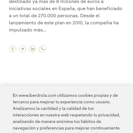
destinado ya más de 8 millones de euros a
iniciativas sociales en España, que han beneficiado
a un total de 270.000 personas. Desde el
lanzamiento de este plan en 2010, la compañía ha
impulsado más...
Facebook Iberdrola ha destinado ya más de 8 m
Twitter Iberdrola ha destinado ya más de 8
Linkedin Iberdrola ha destinado ya más
En www.iberdrola.com utilizamos cookies propias y de
terceros para mejorar tu experiencia como usuario.
<
1
...
10
11
12
13
14
Analizamos la cantidad y la calidad de tus
interacciones en nuestra web respetando tu privacidad,
analizando de manera anónima tus hábitos de
navegación y preferencias para mejorar continuamente