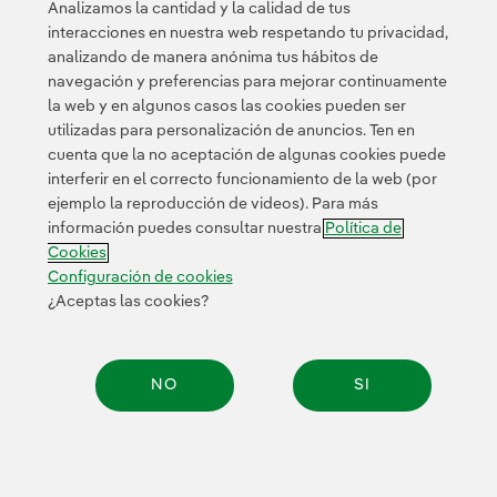
Analizamos la cantidad y la calidad de tus
interacciones en nuestra web respetando tu privacidad,
<
1
2
3
4
5
>
analizando de manera anónima tus hábitos de
navegación y preferencias para mejorar continuamente
la web y en algunos casos las cookies pueden ser
utilizadas para personalización de anuncios. Ten en
cuenta que la no aceptación de algunas cookies puede
interferir en el correcto funcionamiento de la web (por
ejemplo la reproducción de videos). Para más
Contacta
Clientes
Política de Privacidad
Información legal
información puedes consultar nuestra
Política de
Transparencia en el uso de la IA
Política de cookies
Cookies
Configuración de cookies
Accesibilidad
Canal de denuncias
Configuración de cookies
¿Aceptas las cookies?
© 2026 Iberdrola, S.A. Reservados todos los derechos.
NO
SI
Compar