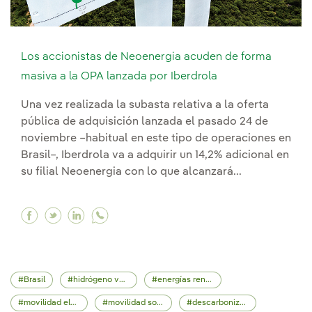
Los accionistas de Neoenergia acuden de forma
masiva a la OPA lanzada por Iberdrola
Una vez realizada la subasta relativa a la oferta
pública de adquisición lanzada el pasado 24 de
noviembre –habitual en este tipo de operaciones en
Brasil–, Iberdrola va a adquirir un 14,2% adicional en
su filial Neoenergia con lo que alcanzará...
Facebook Los accionistas de Neoenergia acude
Twitter Los accionistas de Neoenergia acu
Linkedin Los accionistas de Neoenergi
Brasil
hidrógeno verde
energías renovables
movilidad eléctrica
movilidad sostenible
descarbonización