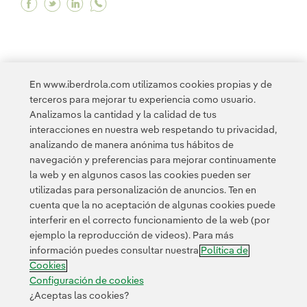
Facebook Neoenergia y el Ministerio de Cultura 
Twitter Neoenergia y el Ministerio de Cultu
Linkedin Neoenergia y el Ministerio de 
En www.iberdrola.com utilizamos cookies propias y de
terceros para mejorar tu experiencia como usuario.
<
1
2
3
4
...
10
11
...
13
>
Analizamos la cantidad y la calidad de tus
interacciones en nuestra web respetando tu privacidad,
analizando de manera anónima tus hábitos de
navegación y preferencias para mejorar continuamente
la web y en algunos casos las cookies pueden ser
utilizadas para personalización de anuncios. Ten en
cuenta que la no aceptación de algunas cookies puede
Contacta
Clientes
Política de Privacidad
Información legal
interferir en el correcto funcionamiento de la web (por
Política de cookies
Configuración de cookies
Accesibilidad
ejemplo la reproducción de videos). Para más
información puedes consultar nuestra
Política de
Canal de denuncias
Cookies
Configuración de cookies
¿Aceptas las cookies?
© 2026 Iberdrola, S.A. Reservados todos los derechos.