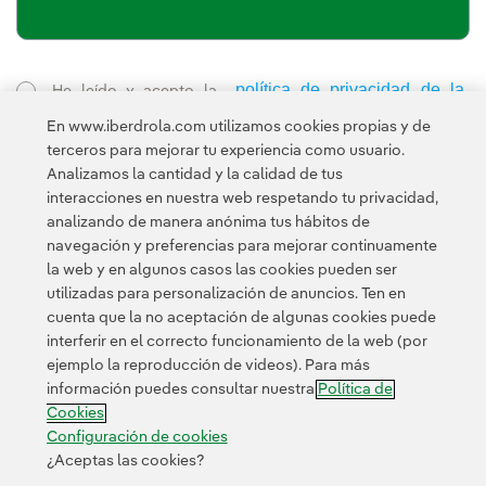
política de privacidad de la
He leído y acepto la
Newsletter
Enlace externo, se abre en ventana nueva.
En www.iberdrola.com utilizamos cookies propias y de
Esta página está protegida por reCAPTCHA y se aplican la
terceros para mejorar tu experiencia como usuario.
Política de privacidad
Términos de servicio
y los
de Googl
Analizamos la cantidad y la calidad de tus
interacciones en nuestra web respetando tu privacidad,
analizando de manera anónima tus hábitos de
navegación y preferencias para mejorar continuamente
la web y en algunos casos las cookies pueden ser
utilizadas para personalización de anuncios. Ten en
cuenta que la no aceptación de algunas cookies puede
Contacta
Clientes
Política de Privacidad
Información legal
interferir en el correcto funcionamiento de la web (por
Transparencia en el uso de la IA
Política de cookies
ejemplo la reproducción de videos). Para más
información puedes consultar nuestra
Política de
Configuración de cookies
Accesibilidad
Canal de denuncias
Cookies
Configuración de cookies
¿Aceptas las cookies?
© 2026 Iberdrola, S.A. Reservados todos los derechos.