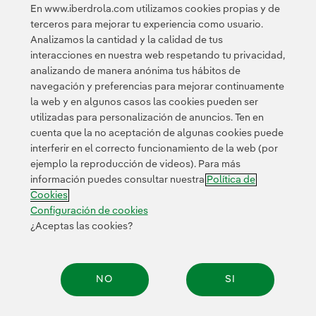
En www.iberdrola.com utilizamos cookies propias y de
PLEGAR
terceros para mejorar tu experiencia como usuario.
Analizamos la cantidad y la calidad de tus
interacciones en nuestra web respetando tu privacidad,
analizando de manera anónima tus hábitos de
navegación y preferencias para mejorar continuamente
la web y en algunos casos las cookies pueden ser
utilizadas para personalización de anuncios. Ten en
cuenta que la no aceptación de algunas cookies puede
Contacta
Clientes
Política de Privacidad
Información legal
interferir en el correcto funcionamiento de la web (por
Transparencia en el uso de la IA
Política de cookies
ejemplo la reproducción de videos). Para más
información puedes consultar nuestra
Política de
Configuración de cookies
Accesibilidad
Canal de denuncias
Cookies
Configuración de cookies
¿Aceptas las cookies?
© 2026 Iberdrola, S.A. Reservados todos los derechos.
NO
SI