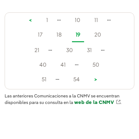
...
...
<
1
10
11
17
18
19
20
...
...
21
30
31
...
40
41
50
...
51
54
>
Las anteriores Comunicaciones a la CNMV se encuentran
web de la CNMV
Enlace 
disponibles para su consulta en la
.