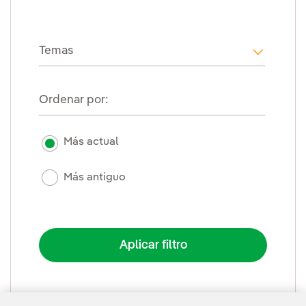
Temas
i18n.web
Ordenar por:
Más actual
Más antiguo