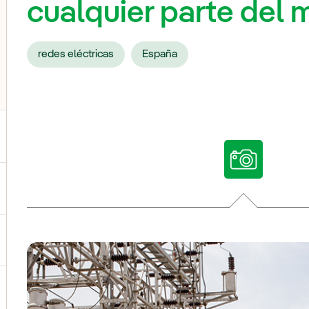
cualquier parte del
redes eléctricas
España
ternar el submenú para Nuestras voces
ternar el submenú para Multimedia
ternar el submenú para Redes sociales