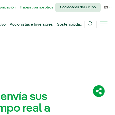
Sociedades del Grupo
unicación
Trabaja con nosotros
IDI
ES
tivo
Accionistas e Inversores
Sostenibilidad
Buscar
 envía sus
Comparti
mpo real a