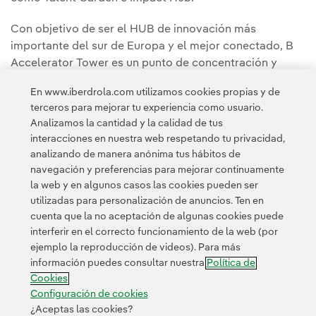
Con objetivo de ser el HUB de innovación más
importante del sur de Europa y el mejor conectado, B
Accelerator Tower es un punto de concentración y
tracción del talento emprendedor y la innovación
En www.iberdrola.com utilizamos cookies propias y de
abierta, donde startups, corporates, inversores y
terceros para mejorar tu experiencia como usuario.
administración trabajan juntos.
Analizamos la cantidad y la calidad de tus
interacciones en nuestra web respetando tu privacidad,
analizando de manera anónima tus hábitos de
navegación y preferencias para mejorar continuamente
la web y en algunos casos las cookies pueden ser
utilizadas para personalización de anuncios. Ten en
cuenta que la no aceptación de algunas cookies puede
Contacta
Clientes
Política de Privacidad
Información legal
interferir en el correcto funcionamiento de la web (por
Política de cookies
Configuración de cookies
Accesibilidad
ejemplo la reproducción de videos). Para más
información puedes consultar nuestra
Política de
Canal de denuncias
Cookies
Configuración de cookies
¿Aceptas las cookies?
© 2026 Iberdrola, S.A. Reservados todos los derechos.