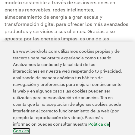
modelo sostenible a través de sus inversiones en
energías renovables, redes inteligentes,
almacenamiento de energía a gran escala y
transformación digital para ofrecer los más avanzados
productos y servicios a sus clientes. Gracias a su
apuesta por las energías limpias, es una de las
compañías con menores emisiones y un referente
En www.iberdrola.com utilizamos cookies propias y de
internacional por su contribución a la lucha contra el
terceros para mejorar tu experiencia como usuario.
cambio climático y a la sostenibilidad.
Analizamos la cantidad y la calidad de tus
interacciones en nuestra web respetando tu privacidad,
analizando de manera anónima tus hábitos de
navegación y preferencias para mejorar continuamente
la web y en algunos casos las cookies pueden ser
utilizadas para personalización de anuncios. Ten en
cuenta que la no aceptación de algunas cookies puede
Contacta
Clientes
Política de Privacidad
Información legal
interferir en el correcto funcionamiento de la web (por
Política de cookies
Configuración de cookies
Accesibilidad
ejemplo la reproducción de videos). Para más
información puedes consultar nuestra
Política de
Canal de denuncias
Cookies