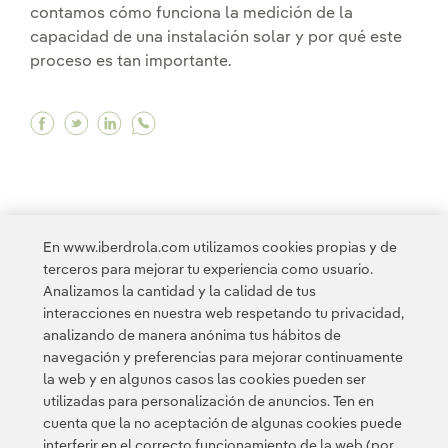
contamos cómo funciona la medición de la
capacidad de una instalación solar y por qué este
proceso es tan importante.
Facebook Recurso solar: Medición de la radiac
Twitter Recurso solar: Medición de la radi
Linkedin Recurso solar: Medición de la
En www.iberdrola.com utilizamos cookies propias y de
<
1
...
6
7
8
9
10
11
...
20
terceros para mejorar tu experiencia como usuario.
Analizamos la cantidad y la calidad de tus
interacciones en nuestra web respetando tu privacidad,
21
22
>
analizando de manera anónima tus hábitos de
navegación y preferencias para mejorar continuamente
la web y en algunos casos las cookies pueden ser
utilizadas para personalización de anuncios. Ten en
cuenta que la no aceptación de algunas cookies puede
interferir en el correcto funcionamiento de la web (por