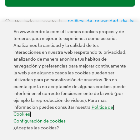
política de privacidad de la
He leído y acepto la
Newsletter
Enlace externo, se abre en ventana nueva.
En www.iberdrola.com utilizamos cookies propias y de
Esta página está protegida por reCAPTCHA y se aplican la
terceros para mejorar tu experiencia como usuario.
Política de privacidad
Términos de servicio
y los
de Googl
Analizamos la cantidad y la calidad de tus
interacciones en nuestra web respetando tu privacidad,
analizando de manera anónima tus hábitos de
navegación y preferencias para mejorar continuamente
la web y en algunos casos las cookies pueden ser
utilizadas para personalización de anuncios. Ten en
cuenta que la no aceptación de algunas cookies puede
Contacta
Clientes
Política de Privacidad
Información legal
interferir en el correcto funcionamiento de la web (por
Transparencia en el uso de la IA
Política de cookies
ejemplo la reproducción de videos). Para más
información puedes consultar nuestra
Política de
Configuración de cookies
Accesibilidad
Canal de denuncias
Cookies
Configuración de cookies
¿Aceptas las cookies?
© 2026 Iberdrola, S.A. Reservados todos los derechos.