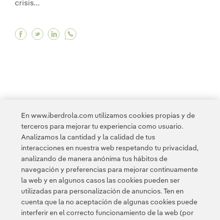
crisis...
Facebook El presidente de Iberdrola, Ignacio S
Twitter El presidente de Iberdrola, Ignacio
Linkedin El presidente de Iberdrola, Ig
<
1
2
3
4
5
6
7
8
9
10
En www.iberdrola.com utilizamos cookies propias y de
terceros para mejorar tu experiencia como usuario.
11
12
13
14
15
16
17
>
Analizamos la cantidad y la calidad de tus
interacciones en nuestra web respetando tu privacidad,
analizando de manera anónima tus hábitos de
navegación y preferencias para mejorar continuamente
la web y en algunos casos las cookies pueden ser
utilizadas para personalización de anuncios. Ten en
cuenta que la no aceptación de algunas cookies puede
Contacta
Clientes
Política de Privacidad
Información legal
interferir en el correcto funcionamiento de la web (por