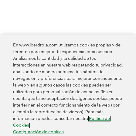
<
1
2
3
4
5
6
7
8
9
10
En www.iberdrola.com utilizamos cookies propias y de
terceros para mejorar tu experiencia como usuario.
11
12
13
14
15
16
17
>
Analizamos la cantidad y la calidad de tus
interacciones en nuestra web respetando tu privacidad,
analizando de manera anónima tus hábitos de
navegación y preferencias para mejorar continuamente
la web y en algunos casos las cookies pueden ser
utilizadas para personalización de anuncios. Ten en
cuenta que la no aceptación de algunas cookies puede
Contacta
Clientes
Política de Privacidad
Información legal
interferir en el correcto funcionamiento de la web (por
Política de cookies
Configuración de cookies
Accesibilidad
ejemplo la reproducción de videos). Para más
información puedes consultar nuestra
Política de
Canal de denuncias
Cookies
Configuración de cookies