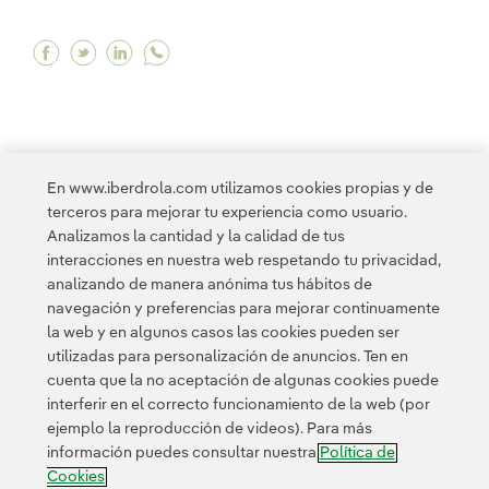
Facebook Ignacio Galán insiste en la “electrif
Twitter Ignacio Galán insiste en la “elect
Linkedin Ignacio Galán insiste en la “
En www.iberdrola.com utilizamos cookies propias y de
<
1
2
3
4
5
6
7
8
9
10
terceros para mejorar tu experiencia como usuario.
Analizamos la cantidad y la calidad de tus
interacciones en nuestra web respetando tu privacidad,
11
12
13
14
15
16
17
>
analizando de manera anónima tus hábitos de
navegación y preferencias para mejorar continuamente
la web y en algunos casos las cookies pueden ser
utilizadas para personalización de anuncios. Ten en
cuenta que la no aceptación de algunas cookies puede
interferir en el correcto funcionamiento de la web (por
ejemplo la reproducción de videos). Para más
Contacta
Clientes
Política de Privacidad
Información legal
información puedes consultar nuestra
Política de
Transparencia en el uso de la IA
Política de cookies
Cookies