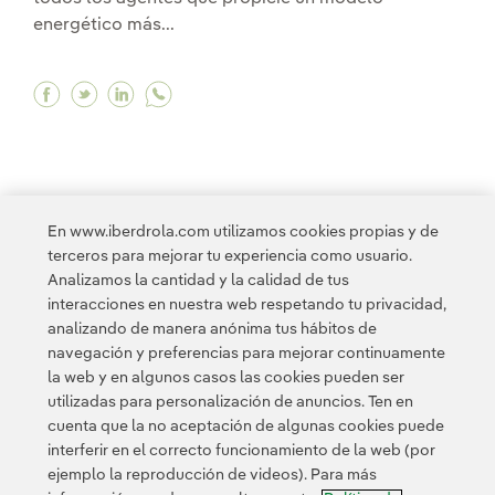
energético más...
Facebook Ignacio Galán: “el nuevo modelo ener
Twitter Ignacio Galán: “el nuevo modelo e
Linkedin Ignacio Galán: “el nuevo mod
En www.iberdrola.com utilizamos cookies propias y de
<
1
2
3
4
5
6
7
8
9
10
terceros para mejorar tu experiencia como usuario.
Analizamos la cantidad y la calidad de tus
interacciones en nuestra web respetando tu privacidad,
11
12
13
14
15
16
17
>
analizando de manera anónima tus hábitos de
navegación y preferencias para mejorar continuamente
la web y en algunos casos las cookies pueden ser
utilizadas para personalización de anuncios. Ten en
cuenta que la no aceptación de algunas cookies puede
interferir en el correcto funcionamiento de la web (por
ejemplo la reproducción de videos). Para más
Contacta
Clientes
Política de Privacidad
Información legal