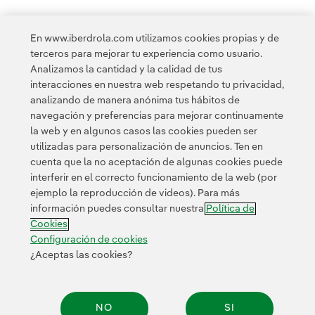
En www.iberdrola.com utilizamos cookies propias y de
<
1
2
3
4
5
6
7
8
9
10
terceros para mejorar tu experiencia como usuario.
Analizamos la cantidad y la calidad de tus
interacciones en nuestra web respetando tu privacidad,
11
12
13
14
15
16
17
analizando de manera anónima tus hábitos de
navegación y preferencias para mejorar continuamente
la web y en algunos casos las cookies pueden ser
utilizadas para personalización de anuncios. Ten en
cuenta que la no aceptación de algunas cookies puede
interferir en el correcto funcionamiento de la web (por
ejemplo la reproducción de videos). Para más
Contacta
Clientes
Política de Privacidad
Información legal
información puedes consultar nuestra
Política de
Transparencia en el uso de la IA
Política de cookies
Cookies
Configuración de cookies
Accesibilidad
Canal de denuncias
Configuración de cookies
¿Aceptas las cookies?
© 2026 Iberdrola, S.A. Reservados todos los derechos.
NO
SI