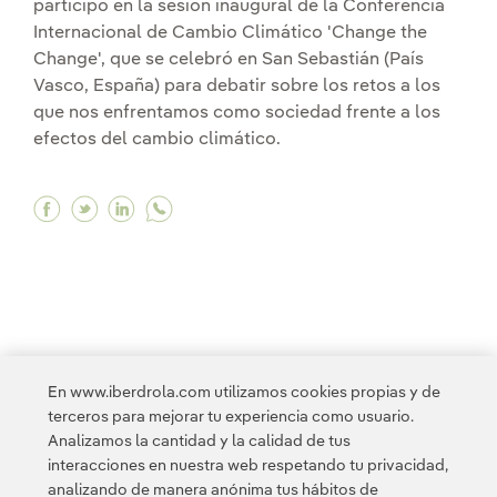
participó en la sesión inaugural de la Conferencia
Internacional de Cambio Climático 'Change the
Change', que se celebró en San Sebastián (País
Vasco, España) para debatir sobre los retos a los
que nos enfrentamos como sociedad frente a los
efectos del cambio climático.
Facebook Ignacio Galán: "Vamos a destinar 8.00
Twitter Ignacio Galán: "Vamos a destinar 8
Linkedin Ignacio Galán: "Vamos a desti
<
1
2
3
4
5
6
7
8
9
10
En www.iberdrola.com utilizamos cookies propias y de
terceros para mejorar tu experiencia como usuario.
11
12
13
14
15
16
17
>
Analizamos la cantidad y la calidad de tus
interacciones en nuestra web respetando tu privacidad,
analizando de manera anónima tus hábitos de