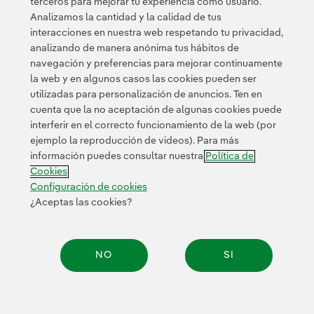
terceros para mejorar tu experiencia como usuario.
Analizamos la cantidad y la calidad de tus
interacciones en nuestra web respetando tu privacidad,
<
1
...
10
11
...
21
analizando de manera anónima tus hábitos de
navegación y preferencias para mejorar continuamente
la web y en algunos casos las cookies pueden ser
utilizadas para personalización de anuncios. Ten en
cuenta que la no aceptación de algunas cookies puede
interferir en el correcto funcionamiento de la web (por
ejemplo la reproducción de videos). Para más
Contacta
Clientes
Política de Privacidad
Información legal
información puedes consultar nuestra
Política de
Transparencia en el uso de la IA
Política de cookies
Cookies
Configuración de cookies
Accesibilidad
Canal de denuncias
Configuración de cookies
¿Aceptas las cookies?
© 2026 Iberdrola, S.A. Reservados todos los derechos.
NO
SI
Compar