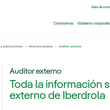
Pasar al contenido principal
Sala de com
Conócenos
Gobierno corporati
 y publicaciones
Informes anuales
Auditor externo
Auditor externo
ernar el submenú para ¿Por qué invertir hoy en Iberdrola
Toda la información s
externo de Iberdrola