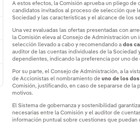
A estos efectos, la Comisión aprueba un pliego de 
ernar el submenú para Acción y dividendo
candidatos invitados al proceso de selección que l
Sociedad y las características y el alcance de los s
ernar el submenú para Información para el accionista
Una vez evaluadas las ofertas presentadas con arreg
la Comisión eleva al Consejo de Administración un
selección llevado a cabo y recomendando a
dos c
auditor de las cuentas individuales de la Sociedad
ernar el submenú para Renta fija y bonos
dependientes, indicando la preferencia por uno de 
Por su parte, el Consejo de Administración, a la vis
ternar el submenú para Comunicaciones a la CNMV
de Accionistas el nombramiento de
uno de los do
Comisión, justificando, en caso de separarse de la 
motivos.
El Sistema de gobernanza y sostenibilidad garantiza
necesarias entre la Comisión y el auditor de cuenta
información puntual sobre cuestiones que puedan