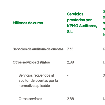
S
Servicios
p
prestados por
Millones de euros
o
KPMG Auditores,
a
S.L.
I
Servicios de auditoría de cuentas
7,35
1
Otros servicios distintos
2,88
1
Servicios requeridos al
-
0
auditor de cuentas por la
normativa aplicable
Otros servicios
2,88
1