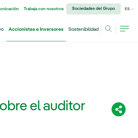
Sociedades del Grupo
unicación
Trabaja con nosotros
IDI
ES
vo
Accionistas e Inversores
Sostenibilidad
Buscar
?
obre el auditor
Comparti