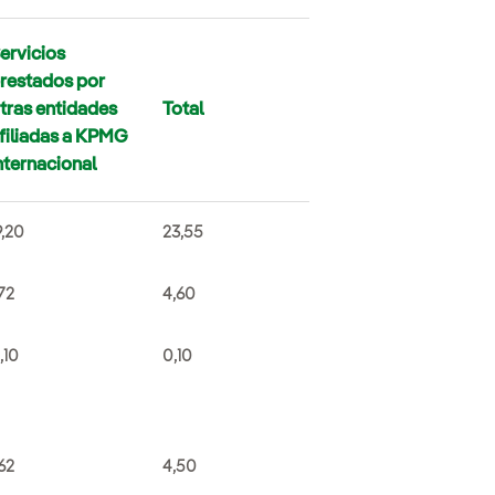
ervicios
restados por
tras entidades
Total
filiadas a KPMG
nternacional
9,20
23,55
,72
4,60
,10
0,10
,62
4,50