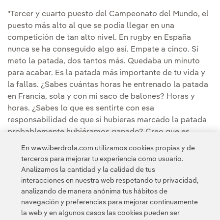
"Tercer y cuarto puesto del Campeonato del Mundo, el
puesto más alto al que se podía llegar en una
competición de tan alto nivel. En rugby en España
nunca se ha conseguido algo así. Empate a cinco. Si
meto la patada, dos tantos más. Quedaba un minuto
para acabar. Es la patada más importante de tu vida y
la fallas. ¿Sabes cuántas horas he entrenado la patada
en Francia, sola y con mi saco de balones? Horas y
horas. ¿Sabes lo que es sentirte con esa
responsabilidad de que si hubieras marcado la patada
probablemente hubiéramos ganado? Creo que es
fundamental saber que no todo es bonito, que hay
En www.iberdrola.com utilizamos cookies propias y de
momentos duros y que lo importante es la actitud con
terceros para mejorar tu experiencia como usuario.
la que te levantas y afrontas el siguiente reto".
Analizamos la cantidad y la calidad de tus
interacciones en nuestra web respetando tu privacidad,
analizando de manera anónima tus hábitos de
navegación y preferencias para mejorar continuamente
la web y en algunos casos las cookies pueden ser