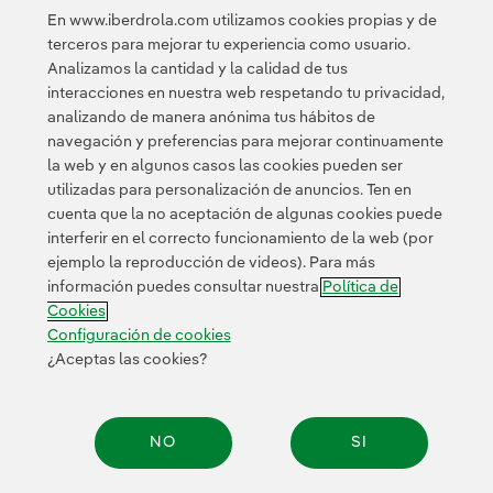
nacionalidades han podido intercambiar conocimiento
En www.iberdrola.com utilizamos cookies propias y de
y generar nuevas oportunidades de innovación y
terceros para mejorar tu experiencia como usuario.
negocio.
Analizamos la cantidad y la calidad de tus
interacciones en nuestra web respetando tu privacidad,
analizando de manera anónima tus hábitos de
navegación y preferencias para mejorar continuamente
la web y en algunos casos las cookies pueden ser
utilizadas para personalización de anuncios. Ten en
cuenta que la no aceptación de algunas cookies puede
Contacta
Clientes
Política de Privacidad
Información legal
interferir en el correcto funcionamiento de la web (por
Transparencia en el uso de la IA
Política de cookies
ejemplo la reproducción de videos). Para más
información puedes consultar nuestra
Política de
Configuración de cookies
Accesibilidad
Canal de denuncias
Cookies
Configuración de cookies
¿Aceptas las cookies?
© 2026 Iberdrola, S.A. Reservados todos los derechos.
NO
SI