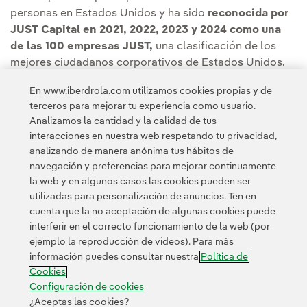
personas en Estados Unidos y ha sido
reconocida por
JUST Capital en 2021, 2022, 2023 y 2024 como una
de las 100 empresas JUST,
una clasificación de los
mejores ciudadanos corporativos de Estados Unidos.
En la edición de este año, la compañía obtuvo el primer
En www.iberdrola.com utilizamos cookies propias y de
puesto entre las utilities.
terceros para mejorar tu experiencia como usuario.
Analizamos la cantidad y la calidad de tus
interacciones en nuestra web respetando tu privacidad,
analizando de manera anónima tus hábitos de
navegación y preferencias para mejorar continuamente
la web y en algunos casos las cookies pueden ser
utilizadas para personalización de anuncios. Ten en
cuenta que la no aceptación de algunas cookies puede
Contacta
Clientes
Política de Privacidad
Información legal
interferir en el correcto funcionamiento de la web (por
Transparencia en el uso de la IA
Política de cookies
ejemplo la reproducción de videos). Para más
información puedes consultar nuestra
Política de
Configuración de cookies
Accesibilidad
Canal de denuncias
Cookies
Configuración de cookies
¿Aceptas las cookies?
© 2026 Iberdrola, S.A. Reservados todos los derechos.