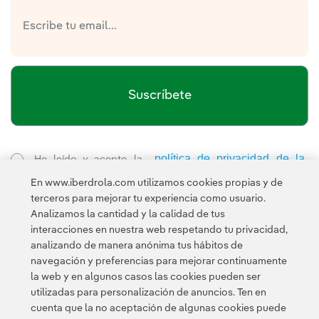
Suscríbete
política de privacidad de la
He leído y acepto la
Newsletter
Enlace externo, se abre en ventana nueva.
En www.iberdrola.com utilizamos cookies propias y de
Esta página está protegida por reCAPTCHA y se aplican la
terceros para mejorar tu experiencia como usuario.
Política de privacidad
Términos de servicio
y los
de Googl
Analizamos la cantidad y la calidad de tus
interacciones en nuestra web respetando tu privacidad,
analizando de manera anónima tus hábitos de
navegación y preferencias para mejorar continuamente
la web y en algunos casos las cookies pueden ser
utilizadas para personalización de anuncios. Ten en
cuenta que la no aceptación de algunas cookies puede
Contacta
Clientes
Política de Privacidad
Información legal