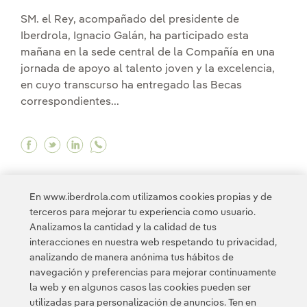
SM. el Rey, acompañado del presidente de
Iberdrola, Ignacio Galán, ha participado esta
mañana en la sede central de la Compañía en una
jornada de apoyo al talento joven y la excelencia,
en cuyo transcurso ha entregado las Becas
correspondientes...
Facebook Su Majestad el Rey preside la Jornad
Twitter Su Majestad el Rey preside la Jorn
Linkedin Su Majestad el Rey preside la
En www.iberdrola.com utilizamos cookies propias y de
terceros para mejorar tu experiencia como usuario.
Analizamos la cantidad y la calidad de tus
interacciones en nuestra web respetando tu privacidad,
<
1
2
3
4
5
...
9
>
analizando de manera anónima tus hábitos de
navegación y preferencias para mejorar continuamente
la web y en algunos casos las cookies pueden ser
utilizadas para personalización de anuncios. Ten en