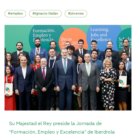
empleo
Ignacio Galán
jóvenes
Su Majestad el Rey preside la Jornada de
“Formación, Empleo y Excelencia” de Iberdrola