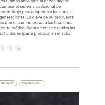
los últimos años ante la necesidad de
cambiar el sistema tradicional de
aprendizaje para adaptarlo a las nuevas
generaciones. La clave de su propuesta
es que el alumno prepara las lecciones
(parte teórica) fuera de clase y realiza las
actividades (parte práctica) en el aula.
Facebook 'Flipped Classroom': una metodología par
Twitter 'Flipped Classroom': una metodología p
Linkedin 'Flipped Classroom': una metodolo
naturaleza
cambio climático