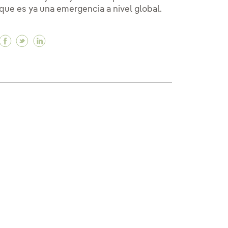
que es ya una emergencia a nivel global.
 en un mundo en constante cambio
uo en un mundo en constante cambio
ontinuo en un mundo en constante cambio
Facebook ¿Cómo puede ayudar la educación ambien
Twitter ¿Cómo puede ayudar la educación ambi
Linkedin ¿Cómo puede ayudar la educación