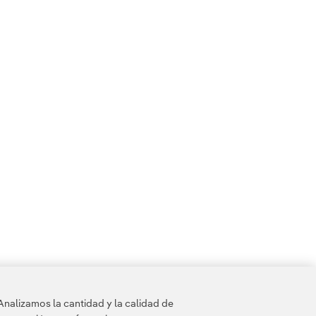
nológicas que están redefiniendo el mercado laboral
ecnológicas que están redefiniendo el mercado laboral
s y tecnológicas que están redefiniendo el mercado la
Analizamos la cantidad y la calidad de