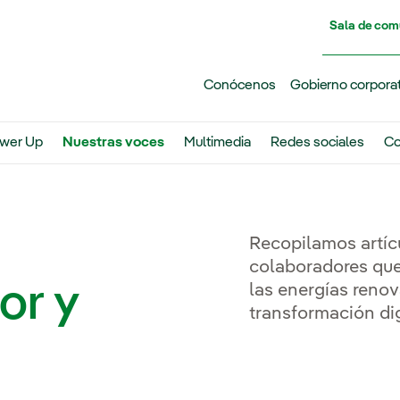
Pasar al contenido principal
Sala de com
Conócenos
Gobierno corpora
wer Up
Nuestras voces
Multimedia
Redes sociales
Co
Recopilamos artícu
colaboradores que
or y
las energías renova
transformación dig