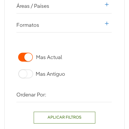
Áreas / Países
i18n.web.a
Formatos
i18n.web.a
Mas Actual
Mas Antiguo
Ordenar Por:
APLICAR FILTROS