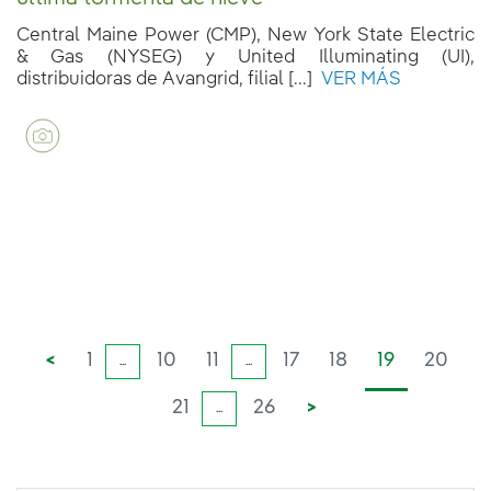
Central Maine Power (CMP), New York State Electric
& Gas (NYSEG) y United Illuminating (UI),
distribuidoras de Avangrid, filial [...]
VER MÁS
<
1
10
11
17
18
19
20
...
...
21
26
>
...