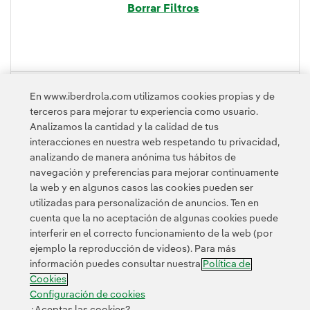
Borrar Filtros
PLEGAR
En www.iberdrola.com utilizamos cookies propias y de
terceros para mejorar tu experiencia como usuario.
Analizamos la cantidad y la calidad de tus
interacciones en nuestra web respetando tu privacidad,
analizando de manera anónima tus hábitos de
navegación y preferencias para mejorar continuamente
la web y en algunos casos las cookies pueden ser
utilizadas para personalización de anuncios. Ten en
cuenta que la no aceptación de algunas cookies puede
Contacta
Clientes
Política de Privacidad
Información legal
interferir en el correcto funcionamiento de la web (por
Transparencia en el uso de la IA
Política de cookies
ejemplo la reproducción de videos). Para más
información puedes consultar nuestra
Política de
Configuración de cookies
Accesibilidad
Canal de denuncias
Cookies
Configuración de cookies