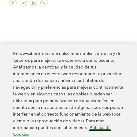
Facebook El Foro Económico Mundial elige la Es
Twitter El Foro Económico Mundial elige la
Linkedin El Foro Económico Mundial eli
<
1
2
3
4
5
...
10
11
...
14
En www.iberdrola.com utilizamos cookies propias y de
terceros para mejorar tu experiencia como usuario.
>
Analizamos la cantidad y la calidad de tus
interacciones en nuestra web respetando tu privacidad,
analizando de manera anónima tus hábitos de
navegación y preferencias para mejorar continuamente
la web y en algunos casos las cookies pueden ser
utilizadas para personalización de anuncios. Ten en
cuenta que la no aceptación de algunas cookies puede
Contacta
Clientes
Política de Privacidad
Información legal
interferir en el correcto funcionamiento de la web (por
Transparencia en el uso de la IA
Política de cookies
ejemplo la reproducción de videos). Para más
información puedes consultar nuestra
Política de
Configuración de cookies
Accesibilidad
Canal de denuncias
Cookies