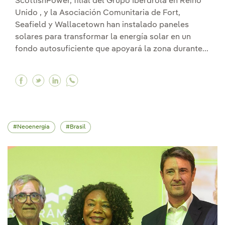
ScottishPower, filial del Grupo Iberdrola en Reino
Unido , y la Asociación Comunitaria de Fort,
Seafield y Wallacetown han instalado paneles
solares para transformar la energía solar en un
fondo autosuficiente que apoyará la zona durante...
Facebook ScottishPower impulsará el futuro d
Twitter ScottishPower impulsará el futuro
Linkedin ScottishPower impulsará el f
Neoenergia
Brasil