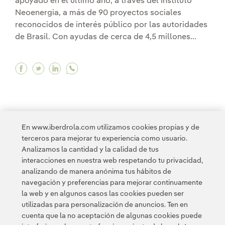
apoyado en el último año, a través del Instituto
Neoenergia, a más de 90 proyectos sociales
reconocidos de interés público por las autoridades
de Brasil. Con ayudas de cerca de 4,5 millones...
Facebook El Instituto Neoenergia transforma la 
Twitter El Instituto Neoenergia transforma 
Linkedin El Instituto Neoenergia transf
En www.iberdrola.com utilizamos cookies propias y de
terceros para mejorar tu experiencia como usuario.
<
1
2
3
4
...
10
11
...
14
>
Analizamos la cantidad y la calidad de tus
interacciones en nuestra web respetando tu privacidad,
analizando de manera anónima tus hábitos de
navegación y preferencias para mejorar continuamente
la web y en algunos casos las cookies pueden ser
utilizadas para personalización de anuncios. Ten en
cuenta que la no aceptación de algunas cookies puede
Contacta
Clientes
Política de Privacidad
Información legal