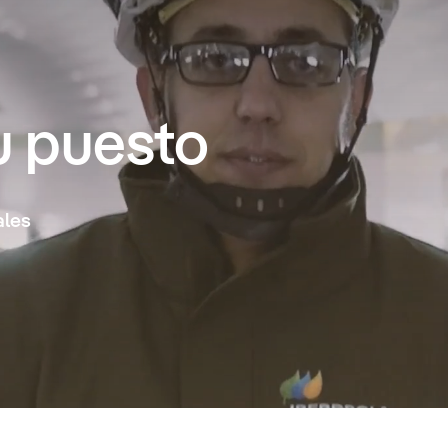
u puesto
ales