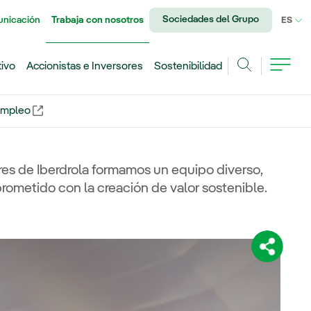
Sociedades del Grupo
unicación
Trabaja con nosotros
IDI
ES
tivo
Accionistas e Inversores
Sostenibilidad
Buscar
 Empleo
nlace externo, se abre en ventana nueva.
res de Iberdrola formamos un equipo diverso,
rometido con la creación de valor sostenible.
Comparti