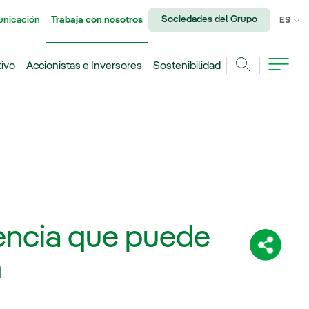
Sociedades del Grupo
unicación
Trabaja con nosotros
IDI
ES
tivo
Accionistas e Inversores
Sostenibilidad
Buscar
iencia que puede
Comparti
n