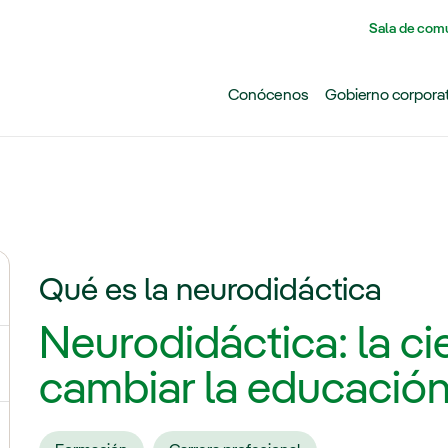
Pasar al contenido principal
Sala de com
Conócenos
Gobierno corpora
Qué es la neurodidáctica
ernar el submenú para ¿Por qué Iberdrola?
Neurodidáctica: la c
ernar el submenú para Carreras en Iberdrola
cambiar la educació
ernar el submenú para Estudiantes