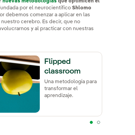
r
nuevas metodologías
que optimicen el
undada por el neurocientífico
Shlomo
or debemos comenzar a aplicar en las
uestro cerebro. Es decir, que no
nvolucrarnos y al practicar con nuestras
Flipped
classroom
Una metodología para
transformar el
aprendizaje.