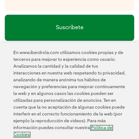
Suscríbete
En www.iberdrola.com utilizamos cookies propias y de
política de privacidad de la
He leído y acepto la
terceros para mejorar tu experiencia como usuario.
Newsletter
Enlace externo, se abre en ventana nueva.
Analizamos la cantidad y la calidad de tus
Esta página está protegida por reCAPTCHA y se aplican la
interacciones en nuestra web respetando tu privacidad,
Política de privacidad
Términos de servicio
y los
de Googl
analizando de manera anónima tus hábitos de
navegación y preferencias para mejorar continuamente
la web y en algunos casos las cookies pueden ser
utilizadas para personalización de anuncios. Ten en
cuenta que la no aceptación de algunas cookies puede
interferir en el correcto funcionamiento de la web (por
ejemplo la reproducción de videos). Para más
Contacta
Clientes
Política de Privacidad
Información legal
información puedes consultar nuestra
Política de
Transparencia en el uso de la IA
Política de cookies
Cookies