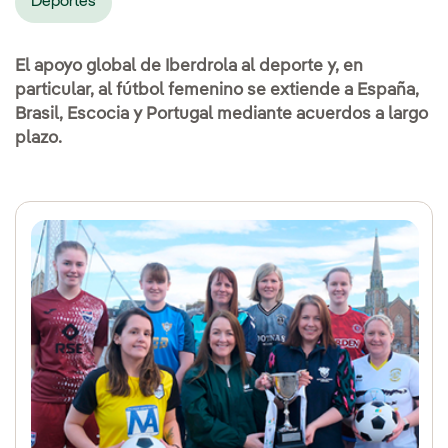
Deportes
El apoyo global de Iberdrola al deporte y, en
particular, al fútbol femenino se extiende a España,
Brasil, Escocia y Portugal mediante acuerdos a largo
plazo.