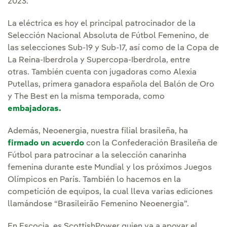
2023.
La eléctrica es hoy el principal patrocinador de la
Selección Nacional Absoluta de Fútbol Femenino, de
las selecciones Sub-19 y Sub-17, así como de la Copa de
La Reina-Iberdrola y Supercopa-Iberdrola, entre
otras. También cuenta con jugadoras como Alexia
Putellas, primera ganadora española del Balón de Oro
y The Best en la misma temporada, como
embajadoras.
Además, Neoenergia, nuestra filial
brasileña
, ha
firmado un acuerdo
con la
Confederación Brasileña de
Fútbol
para patrocinar a la
selección canarinha
femenina durante este Mundial y los próximos
Juegos
Olímpicos
en
París
. También lo hacemos en la
competición de equipos, la cual lleva varias ediciones
llamándose “
Brasileirão Femenino
Neoenergia”.
En
Escocia
, es
ScottishPower
quien va a apoyar el