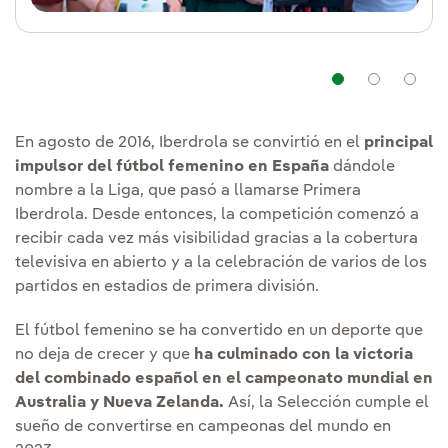
Navega
Nav
En agosto de
2016
,
Iberdrola
se convirtió en el
principal
impulsor del
fútbol femenino
en
España
dándole
nombre a
la Liga
, que pasó a llamarse Primera
Iberdrola. Desde entonces, la competición comenzó a
recibir cada vez más visibilidad gracias a la cobertura
televisiva en abierto y a la celebración de varios de los
partidos en estadios de
primera división
.
El
fútbol femenino
se ha convertido en un deporte que
no deja de crecer y que
ha culminado con la victoria
del combinado español en el campeonato mundial en
Australia y Nueva Zelanda.
Así, la Selección cumple el
sueño de convertirse en campeonas del mundo en