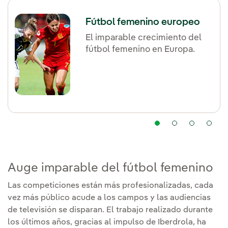
Fútbol femenino europeo
El imparable crecimiento del
fútbol femenino en Europa.
Auge imparable del fútbol femenino
Las competiciones están más profesionalizadas, cada
vez más público acude a los campos y las audiencias
de televisión se disparan. El trabajo realizado durante
los últimos años, gracias al impulso de Iberdrola, ha