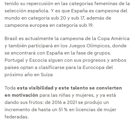
tenido su repercusión en las categorías femeninas de la
selección española. Y es que España es campeona del
mundo en categoría sub 20 y sub 17, además de
campeona europea en categoría sub 19.
Brasil es actualmente la campeona de la Copa América
y también participará en los Juegos Olímpicos, donde
se encontrará con España en la fase de grupos.
Portugal y Escocia siguen con sus progresos y ambos
países optan a clasificarse para la Eurocopa del
próximo año en Suiza
Toda
esta visibilidad y este talento se convierten
en motivación
para las niñas y mujeres, y ya está
dando sus frutos: de 2016 a 2021 se produjo un
incremento de hasta un 51 % en licencias de mujer
federadas.