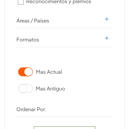
Reconocimientos y premios
Áreas / Países
i18n.web.a
Formatos
i18n.web.a
Mas Actual
Mas Antiguo
Ordenar Por: