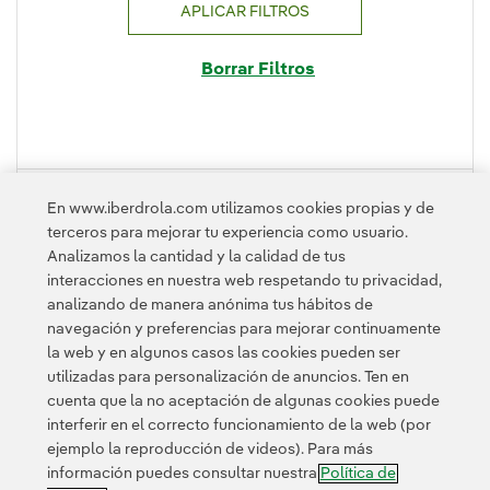
APLICAR FILTROS
Borrar Filtros
PLEGAR
En www.iberdrola.com utilizamos cookies propias y de
terceros para mejorar tu experiencia como usuario.
Analizamos la cantidad y la calidad de tus
interacciones en nuestra web respetando tu privacidad,
analizando de manera anónima tus hábitos de
navegación y preferencias para mejorar continuamente
la web y en algunos casos las cookies pueden ser
utilizadas para personalización de anuncios. Ten en
cuenta que la no aceptación de algunas cookies puede
Contacta
Clientes
Política de Privacidad
Información legal
interferir en el correcto funcionamiento de la web (por
Transparencia en el uso de la IA
Política de cookies
ejemplo la reproducción de videos). Para más
información puedes consultar nuestra
Política de
Configuración de cookies
Accesibilidad
Canal de denuncias