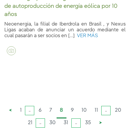
de autoproducción de energía eólica por 10
años
Neoenergia, la filial de Iberdrola en Brasil , y Nexus
Ligas acaban de anunciar un acuerdo mediante el
cual pasarán a ser socios en [...]
VER MÁS
<
1
6
7
8
9
10
11
20
...
...
21
30
31
35
>
...
...