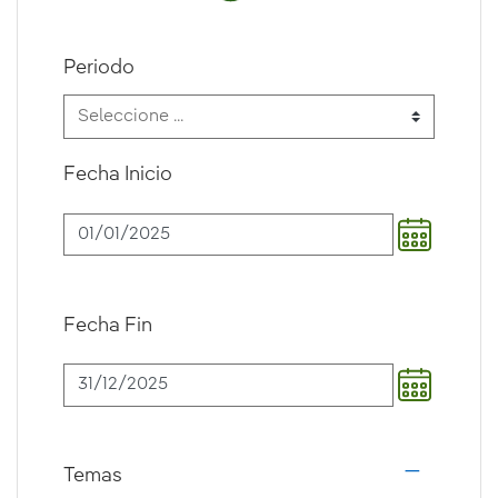
Periodo
Fecha Inicio
Fecha Fin
Temas
i18n.web.a