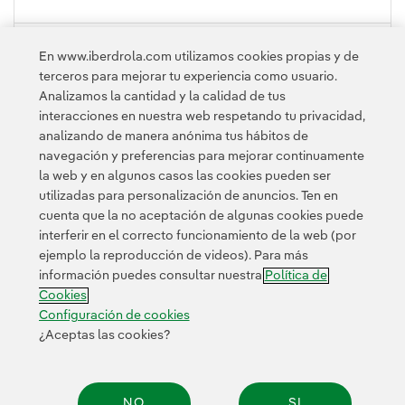
PLEGAR
En www.iberdrola.com utilizamos cookies propias y de
terceros para mejorar tu experiencia como usuario.
Analizamos la cantidad y la calidad de tus
interacciones en nuestra web respetando tu privacidad,
analizando de manera anónima tus hábitos de
navegación y preferencias para mejorar continuamente
la web y en algunos casos las cookies pueden ser
utilizadas para personalización de anuncios. Ten en
cuenta que la no aceptación de algunas cookies puede
Contacta
Clientes
Política de Privacidad
Información legal
interferir en el correcto funcionamiento de la web (por
Transparencia en el uso de la IA
Política de cookies
ejemplo la reproducción de videos). Para más
información puedes consultar nuestra
Política de
Configuración de cookies
Accesibilidad
Canal de denuncias
Cookies
Configuración de cookies
¿Aceptas las cookies?
© 2026 Iberdrola, S.A. Reservados todos los derechos.
NO
SI