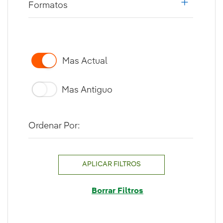
Formatos
i18n.web.a
Mas Actual
Mas Antiguo
Ordenar Por:
APLICAR FILTROS
Borrar Filtros