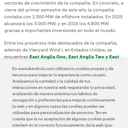
vectores de crecimiento de la compañía. En concreto, a
cierre del primer semestre de este año la compañía
contaba con 2.300 MW de offshore instalados. En 2025
alcanzará los 3.000 MW, y en 2026 los 4.800 MW
gracias a importantes inversiones en todo el mundo.
Entre los proyectos más destacados de la compañía,
además de Vienyard Wind I, en Estados Unidos, se
encuentran
East Anglia One, East Anglia Two y East
Anglia Three
, en Reino Unido,
Saint Brieuc
, en Francia,
En www.iberdrola.com utilizamos cookies propias y de
y sus tres parques en aguas bálticas:
Wikinger
,
Baltic
terceros para mejorar tu experiencia como usuario.
Eagle
y
Windanker
.
Analizamos la cantidad y la calidad de tus
interacciones en nuestra web respetando tu privacidad,
analizando de manera anónima tus hábitos de
navegación y preferencias para mejorar continuamente
la web y en algunos casos las cookies pueden ser
utilizadas para personalización de anuncios. Ten en
cuenta que la no aceptación de algunas cookies puede
Contacta
Clientes
Política de Privacidad
Información legal
interferir en el correcto funcionamiento de la web (por