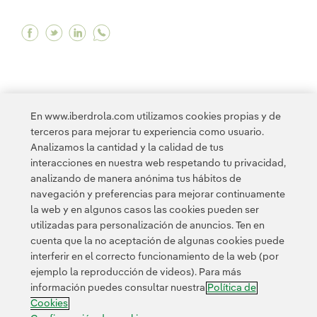
Facebook Parque eólico Iglesias: instalaremos
Twitter Parque eólico Iglesias: instalarem
Linkedin Parque eólico Iglesias: insta
En www.iberdrola.com utilizamos cookies propias y de
terceros para mejorar tu experiencia como usuario.
<
1
2
3
4
5
6
...
9
>
Analizamos la cantidad y la calidad de tus
interacciones en nuestra web respetando tu privacidad,
analizando de manera anónima tus hábitos de
navegación y preferencias para mejorar continuamente
la web y en algunos casos las cookies pueden ser
utilizadas para personalización de anuncios. Ten en
cuenta que la no aceptación de algunas cookies puede
Contacta
Clientes
Política de Privacidad
Información legal
interferir en el correcto funcionamiento de la web (por
Política de cookies
Configuración de cookies
Accesibilidad
ejemplo la reproducción de videos). Para más
información puedes consultar nuestra
Política de
Canal de denuncias
Cookies