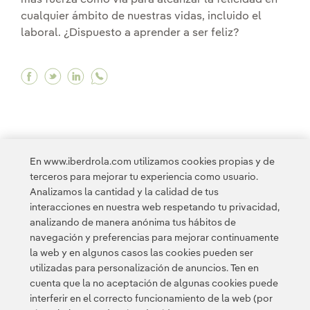
cualquier ámbito de nuestras vidas, incluido el
laboral. ¿Dispuesto a aprender a ser feliz?
Facebook Inteligencia emocional, la 'soft skill
Twitter Inteligencia emocional, la 'soft sk
Linkedin Inteligencia emocional, la 'so
En www.iberdrola.com utilizamos cookies propias y de
<
1
...
10
11
...
18
19
20
21
terceros para mejorar tu experiencia como usuario.
Analizamos la cantidad y la calidad de tus
interacciones en nuestra web respetando tu privacidad,
22
>
analizando de manera anónima tus hábitos de
navegación y preferencias para mejorar continuamente
la web y en algunos casos las cookies pueden ser
utilizadas para personalización de anuncios. Ten en
cuenta que la no aceptación de algunas cookies puede
interferir en el correcto funcionamiento de la web (por