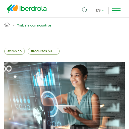
Pasar al contenido principal
IDIOMA ACTUA
ES
Buscar
Trabaja con nosotros
empleo
recursos humanos