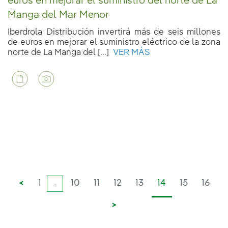
euros en mejorar el suministro del norte de La
Manga del Mar Menor
Iberdrola Distribución invertirá más de seis millones
de euros en mejorar el suministro eléctrico de la zona
norte de La Manga del [...]
VER MÁS
<
1
10
11
12
13
14
15
16
...
>