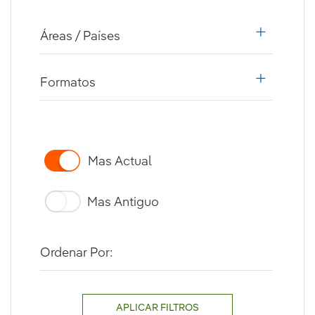
Áreas / Países
i18n.web.a
Formatos
i18n.web.a
Mas Actual
Mas Antiguo
Ordenar Por:
APLICAR FILTROS