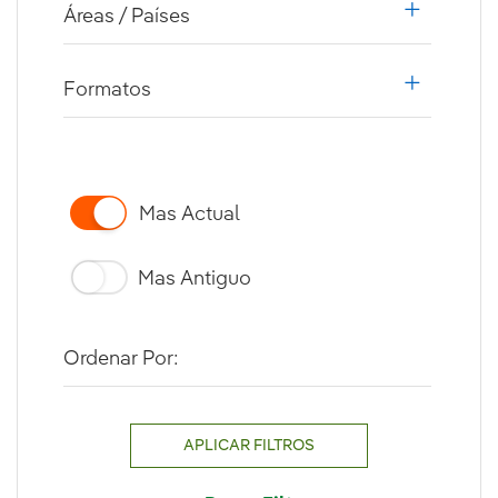
Áreas / Países
i18n.web.a
Formatos
i18n.web.a
Mas Actual
Mas Antiguo
Ordenar Por:
APLICAR FILTROS