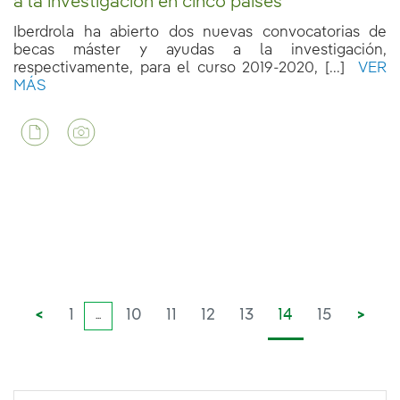
a la investigación en cinco países
Iberdrola ha abierto dos nuevas convocatorias de
becas máster y ayudas a la investigación,
respectivamente, para el curso 2019-2020, [...]
VER
MÁS
<
1
10
11
12
13
14
15
>
...