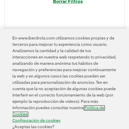
Borrar Filtros
PLEGAR
En www.iberdrola.com utilizamos cookies propias y de
terceros para mejorar tu experiencia como usuario.
Analizamos la cantidad y la calidad de tus
interacciones en nuestra web respetando tu privacidad,
analizando de manera anónima tus hábitos de
navegación y preferencias para mejorar continuamente
la web y en algunos casos las cookies pueden ser
utilizadas para personalización de anuncios. Ten en
cuenta que la no aceptación de algunas cookies puede
Contacta
Clientes
Política de Privacidad
Información legal
interferir en el correcto funcionamiento de la web (por
Transparencia en el uso de la IA
Política de cookies
ejemplo la reproducción de videos). Para más
información puedes consultar nuestra
Política de
Configuración de cookies
Accesibilidad
Canal de denuncias
Cookies
Configuración de cookies
¿Aceptas las cookies?
© 2026 Iberdrola, S.A. Reservados todos los derechos.