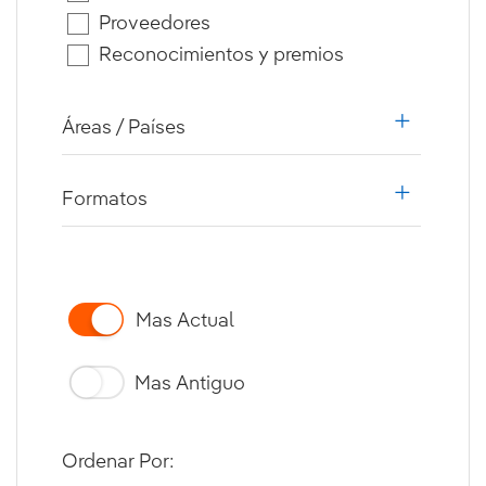
Proveedores
Reconocimientos y premios
Áreas / Países
i18n.web.a
Formatos
i18n.web.a
Mas Actual
Mas Antiguo
Ordenar Por: