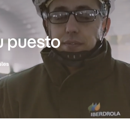
u puesto
ales