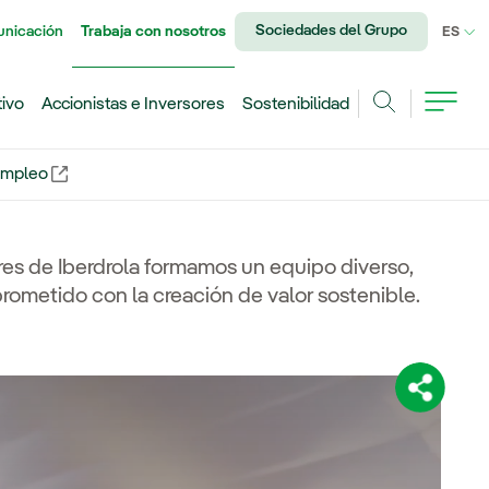
Sociedades del Grupo
unicación
Trabaja con nosotros
IDI
ES
tivo
Accionistas e Inversores
Sostenibilidad
Buscar
 Empleo
nlace externo, se abre en ventana nueva.
res de Iberdrola formamos un equipo diverso,
rometido con la creación de valor sostenible.
Comparti