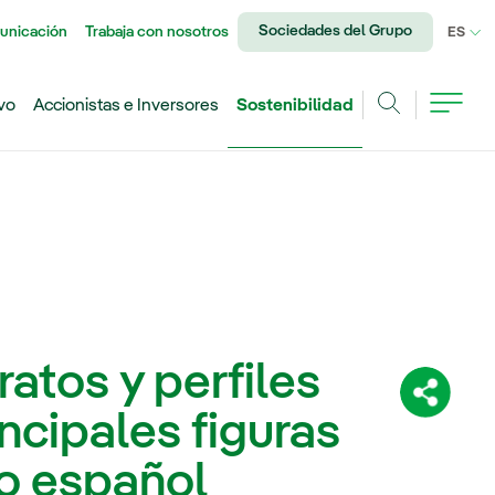
Sociedades del Grupo
unicación
Trabaja con nosotros
IDI
ES
vo
Accionistas e Inversores
Sostenibilidad
Buscar
atos y perfiles
Comparti
ncipales figuras
o español