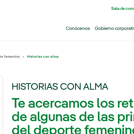
Pasar al contenido principal
Sala de com
Conócenos
Gobierno corporati
te femenino
Historias con alma
HISTORIAS CON ALMA
ternar el submenú para Cambio climático
Te acercamos los retr
ernar el submenú para Biodiversidad
de algunas de las pri
del deporte femenin