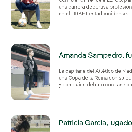
Con 18 años se fue a EE. UU. p
una carrera deportiva profesion
en el DRAFT estadounidense.
Amanda Sampedro, fut
La capitana del Atlético de Mad
una Copa de la Reina con su eq
y con quien debutó con tan solo
Patricia García, jugad