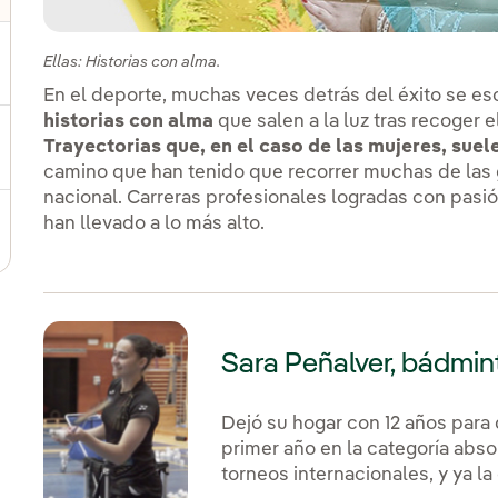
Ellas: Historias con alma.
ernar el submenú para Cadena de valor sostenible
En el deporte, muchas veces detrás del éxito se esc
historias con alma
que salen a la luz tras recoger e
Trayectorias que, en el caso de las mujeres, suel
ernar el submenú para Gestión de sostenibilidad
camino que han tenido que recorrer muchas de las 
nacional. Carreras profesionales logradas con pasió
han llevado a lo más alto.
Sara Peñalver, bádmin
Dejó su hogar con 12 años para
primer año en la categoría abs
torneos internacionales, y ya l