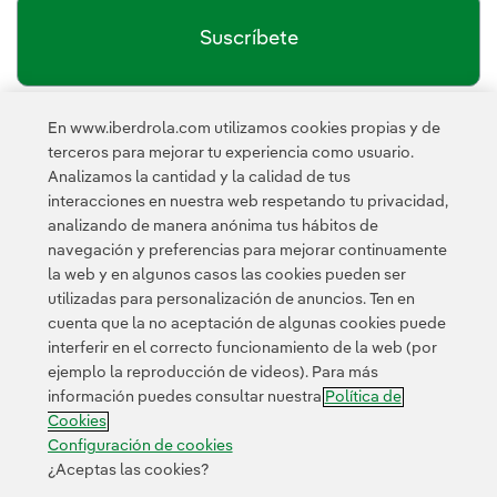
Suscríbete
En www.iberdrola.com utilizamos cookies propias y de
política de privacidad de la
He leído y acepto la
terceros para mejorar tu experiencia como usuario.
Newsletter
Enlace externo, se abre en ventana nueva.
Analizamos la cantidad y la calidad de tus
Esta página está protegida por reCAPTCHA y se aplican la
interacciones en nuestra web respetando tu privacidad,
Política de privacidad
Términos de servicio
y los
de Googl
analizando de manera anónima tus hábitos de
navegación y preferencias para mejorar continuamente
la web y en algunos casos las cookies pueden ser
utilizadas para personalización de anuncios. Ten en
cuenta que la no aceptación de algunas cookies puede
interferir en el correcto funcionamiento de la web (por
ejemplo la reproducción de videos). Para más
Contacta
Clientes
Política de Privacidad
Información legal
información puedes consultar nuestra
Política de
Política de cookies
Configuración de cookies
Accesibilidad
Cookies
Canal de denuncias
Configuración de cookies
¿Aceptas las cookies?