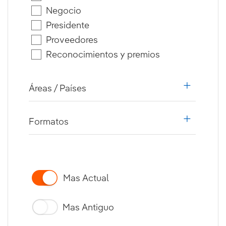
Negocio
Presidente
Proveedores
Reconocimientos y premios
Áreas / Países
i18n.web.
Formatos
i18n.web.
Mas Actual
Mas Antiguo