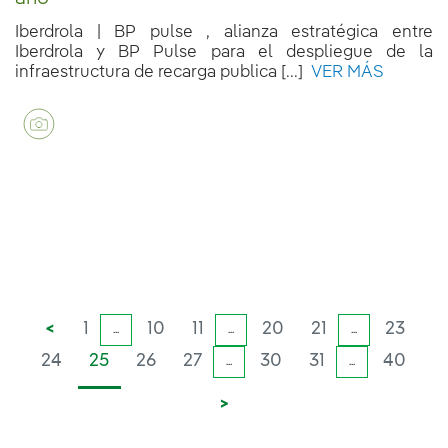
Iberdrola | BP pulse , alianza estratégica entre
Iberdrola y BP Pulse para el despliegue de la
infraestructura de recarga publica [...]
VER MÁS
<
1
10
11
20
21
23
...
...
...
24
25
26
27
30
31
40
...
...
>