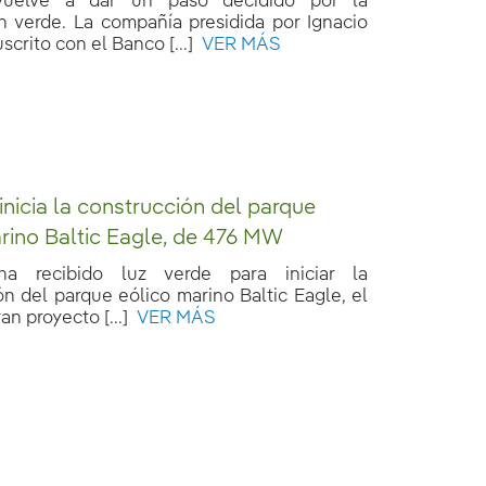
 vuelve a dar un paso decidido por la
ón verde. La compañía presidida por Ignacio
scrito con el Banco [...]
VER MÁS
 inicia la construcción del parque
rino Baltic Eagle, de 476 MW
 ha recibido luz verde para iniciar la
n del parque eólico marino Baltic Eagle, el
n proyecto [...]
VER MÁS