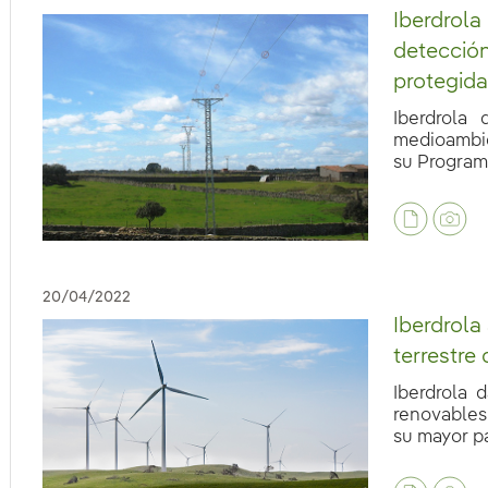
Iberdrola
detección
protegid
Iberdrola
medioambie
su Programa
eb.accesibilidad.desplegar
20/04/2022
Iberdrola
terrestre
Iberdrola 
renovables
su mayor pa