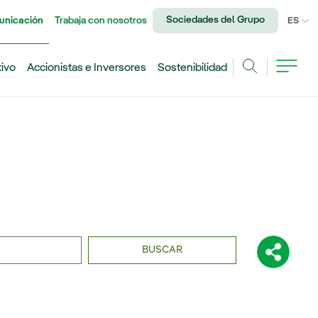
Sociedades del Grupo
unicación
Trabaja con nosotros
IDI
ES
tivo
Accionistas e Inversores
Sostenibilidad
Buscar
BUSCAR
Comparti