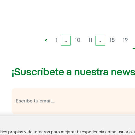
<
1
10
11
18
19
...
...
¡Suscríbete a nuestra news
política de privacidad de la Newsletter
He leído y acepto la
Esta página está protegida por reCAPTCHA y se aplican l
es propias y de terceros para mejorar tu experiencia como usuario. 