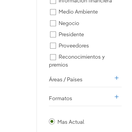
Información financiera
Medio Ambiente
Negocio
Presidente
Proveedores
Reconocimientos y
premios
Áreas / Países
i18n.w
Formatos
i18n.w
Mas Actual