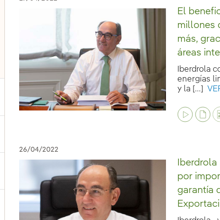
El benefi
millones 
más, grac
áreas int
Iberdrola c
energías li
y la [...]
VE
ternar el submenú para Nuestras voces
26/04/2022
Iberdrola
ternar el submenú para Multimedia
por impor
garantía 
Exportac
ternar el submenú para Redes sociales