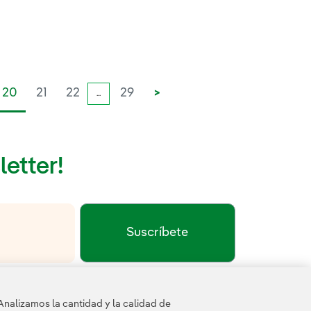
20
21
22
29
>
...
letter!
Suscríbete
Enlace externo, se abre en ventana nueva.
Política de privacidad
Términos de servicio
a
y los
de
Analizamos la cantidad y la calidad de