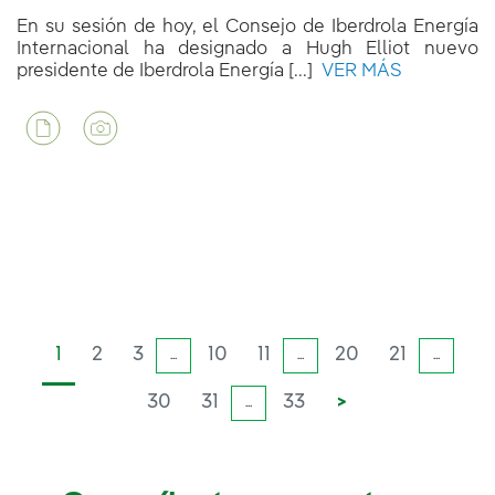
En su sesión de hoy, el Consejo de Iberdrola Energía
Internacional ha designado a Hugh Elliot nuevo
presidente de Iberdrola Energía [...]
VER MÁS
1
2
3
10
11
20
21
...
...
...
30
31
33
>
...