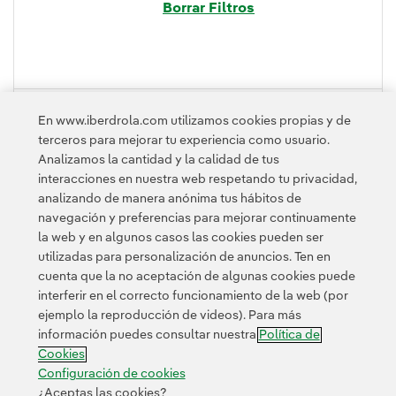
Borrar Filtros
PLEGAR
En www.iberdrola.com utilizamos cookies propias y de
terceros para mejorar tu experiencia como usuario.
Analizamos la cantidad y la calidad de tus
interacciones en nuestra web respetando tu privacidad,
analizando de manera anónima tus hábitos de
navegación y preferencias para mejorar continuamente
la web y en algunos casos las cookies pueden ser
utilizadas para personalización de anuncios. Ten en
cuenta que la no aceptación de algunas cookies puede
Contacta
Clientes
Política de Privacidad
Información legal
interferir en el correcto funcionamiento de la web (por
Transparencia en el uso de la IA
Política de cookies
ejemplo la reproducción de videos). Para más
información puedes consultar nuestra
Política de
Configuración de cookies
Accesibilidad
Canal de denuncias
Cookies
Configuración de cookies
¿Aceptas las cookies?