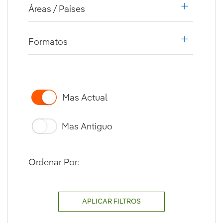
Áreas / Países
i18n.web.a
Formatos
i18n.web.a
Mas Actual
Mas Antiguo
Ordenar Por:
APLICAR FILTROS